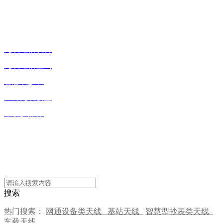
关于pg电子游戏
新闻动态
无线通信设备
无线通信基站
智慧线抄表
户外无线覆盖
车载多媒体
pg电子游戏的友情链接：
pg电子游戏的解决方案
搜索
热门搜索：
网通设备类天线
基站天线
智慧型抄表类天线
车载天线