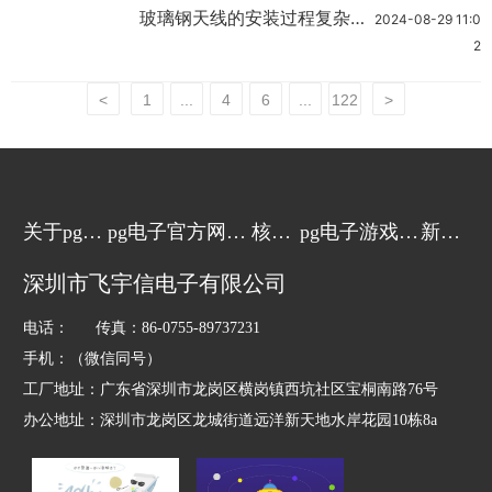
玻璃钢天线的安装过程复杂性
2024-08-29 11:0
具体表现有哪些？
2
<
1
...
4
6
...
122
>
关于pg电
pg电子官方网站
核心
pg电子游戏的
新闻
子游戏
的产品中心
技术
解决方案
动态
深圳市飞宇信电子有限公司
电话： 传真：86-0755-89737231
手机：（微信同号）
工厂地址：广东省深圳市龙岗区横岗镇西坑社区宝桐南路76号
办公地址：深圳市龙岗区龙城街道远洋新天地水岸花园10栋8a