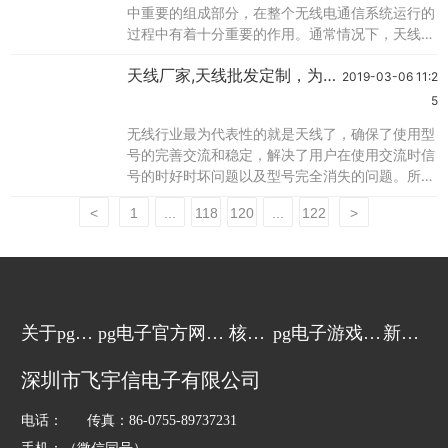
中重要的组成部分，在整个无线电通信系统运行的
过程中有着十分重要的作用。通常情况下，天线功
能主要是应用于对信号的传播，在整个无线电通信
天线厂家,天线批发定制，为
系统中起到一个电波输出和接收的作用。因此在无
2019-03-06 11:2
什么选择深圳飞宇信电子有限
线电通信系统安装施工的过程中，对天线的选择和
5
安装是很重要的。随着科学技术的不断发展，无线
公司？
无线行业最为代表性的就是天线了，确保了使用型
电通信技术已经得到了人们的广泛应用，这不仅有
号的完善交流和稳定，解决了用户在使用交流时信
利于人类社会经济的发展，还给人们的生活带来了
号的时好时坏问题以及型号完全消失的问题。所以
许多
很多的用户都选择天线做为信号直接或间接的放大
<
1
...
118
120
...
122
>
或是传播媒介。 在深圳作为科技领先的地方，生
产天线的企业有很多，不同的企业生产的天线质量
也有所不同，很多的天线批发，天线定制的采购批
发商都会困惑应该怎么选择有保障的企业，这里为
你推荐深圳市飞宇信电子有限公司。 深圳市飞宇
信
关于pg电
pg电子官方网站
核心
pg电子游戏的
新闻
子游戏
的产品中心
技术
解决方案
动态
深圳市飞宇信电子有限公司
电话： 传真：86-0755-89737231