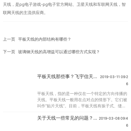
天线，是
pg电子游戏-pg电子官方网站
、卫星天线和车联网天线，智
联网天线的主流供应商。
上一页
平板天线的内部结构有哪些？
下一页
玻璃钢天线的高增益可以通过哪些方式实现？
平板天线那些事？飞宇信天线
2019-03-11 09:2
厂家为你介绍
6
平板天线，指的是一种仅在一个特定的方向传播的
天线。平板天线一般用在点对点的情形下。它们被
叫作“贴片天线”。目前，平板天线有振子式、缝隙
式等几种，它们集中的特点是体积小、重量轻、风
关于天线一些常见的问题？飞
阻小、安装使用方便；内置高频头使天线与高频头
2019-03-08 09:4
宇信wifi天线厂家为你介绍
一体化，调节便利；平板天线的效率较高，特别适
6
用于直播星电视的接收。平板天线的工作原理是什