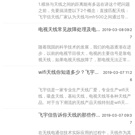
1.模块与天线之间的距离能有多远在讲这个吧问题
么？在谈缝隙式平板天线工作原理之前，让我们了
之前，先要搞清楚以下2个概念：直接匹配天线：
解一下有关波导的情况。波导是用金属材料制成的
飞宇信天线厂家认为天线与mfr500之间通过导线
不
直接连接，这个距离一般小于2厘米。50欧姆匹配
电视天线常见故障处理及电视
天线：天线与mfr500之间通过50欧姆同轴电缆连
2019-03-08 09:2
天线采购那些事
接，理论上这个距离可达10米。由于该天线不但要
7
求mfrc500之间通过50欧姆同轴电缆连接。理论
随着我国的科学技术的发展，我们的电器逐渐在进
上这个距离可达10米。由于该天线不但要求谐振在
步，以前的电视节目很大，电视的主要信号是靠电
13.56m，而且谐振电
视天线，如果电视天线故障了，那电视无法正常工
作。刚开始大家对电视天线故障很迷茫，不知道如
wifi天线你知道多少？飞宇信
何维修，对于不会的问题，开始新的探索，开始掌
2019-03-07 11:2
天线厂家
握了电视天线故障方法，同时培养了一些电视天线
6
故障的维修师傅。但这个不算什么，毕竟是一个工
飞宇信是一家专业生产天线厂爱，专业生产wifi天
具，如一个女生也折腾这些那不就是太辛苦了，所
线，吸盘天线，基站天线，电视天线等各种天线产
以寻找一个好的电视天线厂家就显得好重要了，这
品。对于当下潮流的无线产品天线特别是wifi天
里给
线，有自己专业的开发人员，工程人员，主要还是
飞宇信告诉你天线的那些作
天线厂家，给你足够的保障。对于当下潮流的wifi
2019-03-07 09:3
用？平板天线,天线厂家,wifi天
天线解决了用户信号弱不稳定的问题，受到了广大
7
客户的好评。 1）wifi天线是什么?wifi是一个无线
线
在无线电通信技术实际应用的过程中，天线作为其
网络通信技术的品牌，由wi-fi联盟(wi-fialliance)所