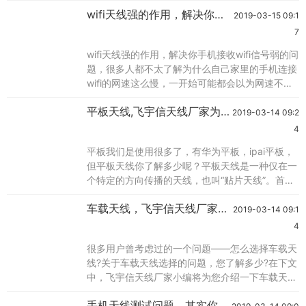
是统一规格的，有固定的尺寸，焊盘的位置和尺寸
wifi天线强的作用，解决你手
根据具体规格的天线也是固定的。另外根据特定型
2019-03-15 09:1
机接收wifi信号弱的问题，飞
号的天线有相关的天线周围净空的要求和设备尺寸
7
的建议等设计指导意见。 如果采用弹片形式，
宇信wifi天线厂家
wifi天线强的作用，解决你手机接收wifi信号弱的问
我们建议客户采用pifa天线作为wifi天线的形式，
题，很多人都不太了解为什么自己家里的手机连接
根据我们的经验，pifa天线
wifi的网速这么慢，一开始可能都会以为网速不够
快的原因，提高网速后又会认为是路由器的问题，
平板天线,飞宇信天线厂家为
最后把无线路由器也给换了。其实无线路由器有个
2019-03-14 09:2
你介绍
wifi天线，这个也是很至关重要的，选择天线时，
4
需注意天线的接头与所接设备的接头是否匹配,一
平板我们是使用很多了，有华为平板，ipai平板，
般wifi用sma和tnc的主要用在路由器上，但是2.4g
但平板天线你了解多少呢？平板天线是一种仅在一
的无线监控设备上
个特定的方向传播的天线，也叫“贴片天线”。首先
来了解一下平板天线的使用问题平板天线的用法：
车载天线，飞宇信天线厂家车
1、首先要把平板天线指向正南,如果你的正南方向
2019-03-14 09:1
载天线介绍
有卫星电视信号的话,就可以先接收正南方向那颗
4
卫星的信号。2、其次要明确接收的卫星电视信号
很多用户曾考虑过的一个问题——怎么选择车载天
是水平极化的,还是垂直极化的。如果接收的是垂
线?关于车载天线选择的问题，您了解多少?在下文
直极化的信号,那么就请你将平板天线面设置
中，飞宇信天线厂家小编将为您介绍一下车载天线
选购的问题，希望对你有所帮助。在使用当中吸盘
手机天线测试问题，其实你也
天线是根据汽车的使用环境的不同而设计的，所以