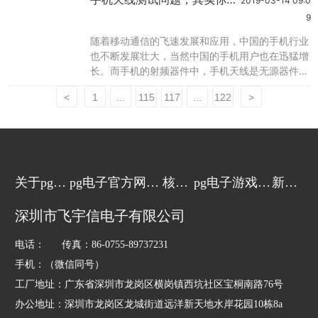
2019-03-14 09:0
懂的？飞宇信wifi天线厂家
在固定使用的时候会在其下面吸一块半径约有1米
9
的金属板如铁皮等，会有更好的使用效果。但是由
随着移动通信的飞速发展和应用，中国的手机行业
于进口原装车载的天线价格都非常昂贵而且优势并
也不断发展壮大，当然中国的手机用户也在迅猛增
不突出，因此一般车主的都使用国产的车载天线。
长。而手机的射频器件中，手机天线是无源器件，
在
手机天线作为手机上面唯一的一个“量身定做”的器
<
1
...
115
117
...
122
>
件，它的特殊性和重要性必然要求其研发过程对天
线性能的测试要求非常严格，这样才能确保手机的
正常用。现在飞宇信天线厂家作为有多年天线生产
开发经验的天线厂家就简单的介绍一下手机天线的
研发过程中的几种常见的手机天线测试方法：1、
微
关于pg电
pg电子官方网站
核心
pg电子游戏的
新闻
子游戏
的产品中心
技术
解决方案
动态
深圳市飞宇信电子有限公司
电话： 传真：86-0755-89737231
手机：（微信同号）
工厂地址：广东省深圳市龙岗区横岗镇西坑社区宝桐南路76号
办公地址：深圳市龙岗区龙城街道远洋新天地水岸花园10栋8a