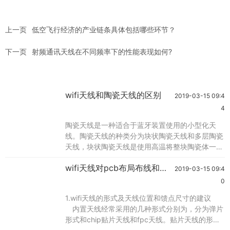
上一页
低空飞行经济的产业链条具体包括哪些环节？
下一页
射频通讯天线在不同频率下的性能表现如何?
wifi天线和陶瓷天线的区别
2019-03-15 09:4
4
陶瓷天线是一种适合于蓝牙装置使用的小型化天
线。陶瓷天线的种类分为块状陶瓷天线和多层陶瓷
天线，块状陶瓷天线是使用高温将整块陶瓷体一次
性烧结完成后再将wifi天线的金属部分印在陶瓷块
wifi天线对pcb布局布线和结
的表面上。多层天线烧制采用低温共烧的方式将多
2019-03-15 09:4
构的要求分析,
层陶瓷叠压对位再以高温烧结，所以天线的金属导
0
体可以根据设计需要印在每一层陶瓷介质上，如此
1.wifi天线的形式及天线位置和馈点尺寸的建议
一来可以有效缩小天线尺寸，并能达到隐藏天线的
内置天线经常采用的几种形式分别为，分为弹片
目的。由于陶瓷本身介电常数较pcb电路板高，所
形式和chip贴片天线和fpc天线。贴片天线的形式