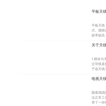
平板天
平板天线
式、缝隙
效率较高
况。波导
关于天线
1.模块
过导线直
于该天线
电视天
随着我国
法正常工
养了一些