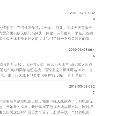
2019-03-11 09:2
6
情形下。它们被叫作“贴片天线”。目前，平板天线有振子
内置高频头使天线与高频头一体化，调节便利；平板天线的
式平板天线工作原理之前，让我们了解一下有关波导的情
2019-03-08 09:4
6
直接匹配天线：飞宇信天线厂家认为天线与mfr500之间通
间通过50欧姆同轴电缆连接，理论上这个距离可达10米。由
0米。由于该天线不但要求谐振在13.56m，而且谐振电
2019-03-08 09:2
7
的主要信号是靠电视天线，如果电视天线故障了，那电视无
题，开始新的探索，开始掌握了电视天线故障方法，同时培
生也折腾这些那不就是太辛苦了，所以寻找一个好的电视天