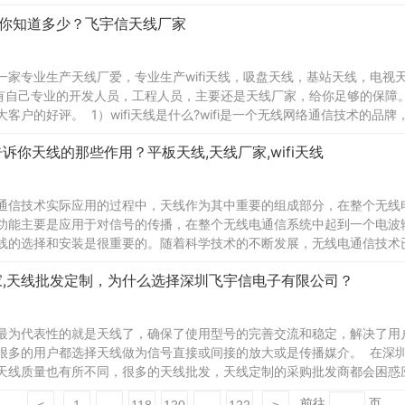
显得好重要了，这里给
天线你知道多少？飞宇信天线厂家
一家专业生产天线厂爱，专业生产wifi天线，吸盘天线，基站天线，电
线，有自己专业的开发人员，工程人员，主要还是天线厂家，给你足够的保障。
客户的好评。 1）wifi天线是什么?wifi是一个无线网络通信技术的品牌，由wi-fi
诉你天线的那些作用？平板天线,天线厂家,wifi天线
通信技术实际应用的过程中，天线作为其中重要的组成部分，在整个无线
功能主要是应用于对信号的传播，在整个无线电通信系统中起到一个电波
线的选择和安装是很重要的。随着科学技术的不断发展，无线电通信技术
给人们的生活带来了许多
家,天线批发定制，为什么选择深圳飞宇信电子有限公司？
最为代表性的就是天线了，确保了使用型号的完善交流和稳定，解决了用
很多的用户都选择天线做为信号直接或间接的放大或是传播媒介。 在深
天线质量也有所不同，很多的天线批发，天线定制的采购批发商都会困惑
司。 深圳市飞宇信
前往
页
<
1
...
118
120
...
122
>