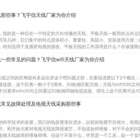
线那些事？飞宇信天线厂家为你介绍
，指的是一种仅在一个特定的方向传播的天线。平板天线一般用在点对点的
式等几种，它们集中的特点是体积小、重量轻、风阻小、安装使用方便；
，特别适用于直播星电视的接收。平板天线的工作原理是什么？在谈缝隙
是用金属材料制成的不
一些常见的问题？飞宇信wifi天线厂家为你介绍
与天线之间的距离能有多远在讲这个吧问题之前，先要搞清楚以下2个概念：
接连接，这个距离一般小于2厘米。50欧姆匹配天线：天线与mfr500之
不但要求mfrc500之间通过50欧姆同轴电缆连接。理论上这个距离可达1
线常见故障处理及电视天线采购那些事
的科学技术的发展，我们的电器逐渐在进步，以前的电视节目很大，电视
作。刚开始大家对电视天线故障很迷茫，不知道如何维修，对于不会的问
电视天线故障的维修师傅。但这个不算什么，毕竟是一个工具，如一个女