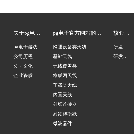
关于pg电子
pg电子官方网站的产
核心技
游戏
品中心
术
pg电子游戏的
网通设备类天线
研发团
介绍
公司历程
基站天线
队
研发设
公司文化
无线覆盖类
备
企业资质
物联网天线
车载类天线
内置天线
射频连接器
射频转接线
微波器件