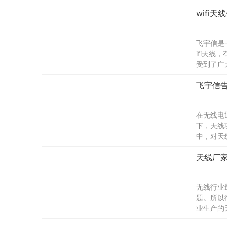
线厂家就
wifi
飞宇信是
ifi天
受到了广大
飞宇信告
在无线电
下，天线
中，对天
发展，还
天线厂
无线行业
题。所以
业生产的
子有限公