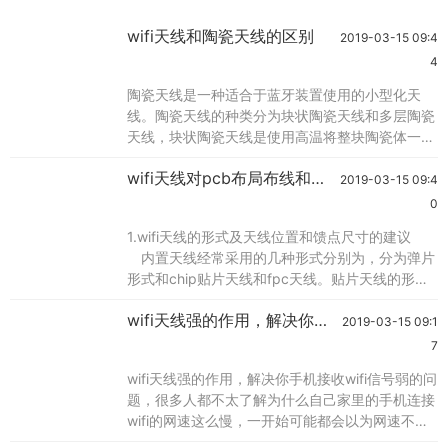
wifi天线和陶瓷天线的区别
2019-03-15 09:4
4
陶瓷天线是一种适合于蓝牙装置使用的小型化天
线。陶瓷天线的种类分为块状陶瓷天线和多层陶瓷
天线，块状陶瓷天线是使用高温将整块陶瓷体一次
性烧结完成后再将wifi天线的金属部分印在陶瓷块
wifi天线对pcb布局布线和结
的表面上。多层天线烧制采用低温共烧的方式将多
2019-03-15 09:4
构的要求分析,
层陶瓷叠压对位再以高温烧结，所以天线的金属导
0
体可以根据设计需要印在每一层陶瓷介质上，如此
1.wifi天线的形式及天线位置和馈点尺寸的建议
一来可以有效缩小天线尺寸，并能达到隐藏天线的
内置天线经常采用的几种形式分别为，分为弹片
目的。由于陶瓷本身介电常数较pcb电路板高，所
形式和chip贴片天线和fpc天线。贴片天线的形式
是统一规格的，有固定的尺寸，焊盘的位置和尺寸
wifi天线强的作用，解决你手
根据具体规格的天线也是固定的。另外根据特定型
2019-03-15 09:1
机接收wifi信号弱的问题，飞
号的天线有相关的天线周围净空的要求和设备尺寸
7
的建议等设计指导意见。 如果采用弹片形式，
宇信wifi天线厂家
wifi天线强的作用，解决你手机接收wifi信号弱的问
我们建议客户采用pifa天线作为wifi天线的形式，
题，很多人都不太了解为什么自己家里的手机连接
根据我们的经验，pifa天线
wifi的网速这么慢，一开始可能都会以为网速不够
快的原因，提高网速后又会认为是路由器的问题，