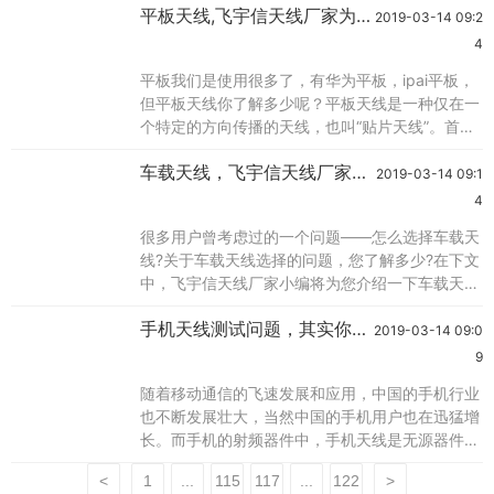
平板天线,飞宇信天线厂家为
最后把无线路由器也给换了。其实无线路由器有个
2019-03-14 09:2
你介绍
wifi天线，这个也是很至关重要的，选择天线时，
4
需注意天线的接头与所接设备的接头是否匹配,一
平板我们是使用很多了，有华为平板，ipai平板，
般wifi用sma和tnc的主要用在路由器上，但是2.4g
但平板天线你了解多少呢？平板天线是一种仅在一
的无线监控设备上
个特定的方向传播的天线，也叫“贴片天线”。首先
来了解一下平板天线的使用问题平板天线的用法：
车载天线，飞宇信天线厂家车
1、首先要把平板天线指向正南,如果你的正南方向
2019-03-14 09:1
载天线介绍
有卫星电视信号的话,就可以先接收正南方向那颗
4
卫星的信号。2、其次要明确接收的卫星电视信号
很多用户曾考虑过的一个问题——怎么选择车载天
是水平极化的,还是垂直极化的。如果接收的是垂
线?关于车载天线选择的问题，您了解多少?在下文
直极化的信号,那么就请你将平板天线面设置
中，飞宇信天线厂家小编将为您介绍一下车载天线
选购的问题，希望对你有所帮助。在使用当中吸盘
手机天线测试问题，其实你也
天线是根据汽车的使用环境的不同而设计的，所以
2019-03-14 09:0
懂的？飞宇信wifi天线厂家
在固定使用的时候会在其下面吸一块半径约有1米
9
的金属板如铁皮等，会有更好的使用效果。但是由
随着移动通信的飞速发展和应用，中国的手机行业
于进口原装车载的天线价格都非常昂贵而且优势并
也不断发展壮大，当然中国的手机用户也在迅猛增
不突出，因此一般车主的都使用国产的车载天线。
长。而手机的射频器件中，手机天线是无源器件，
在
手机天线作为手机上面唯一的一个“量身定做”的器
<
1
...
115
117
...
122
>
件，它的特殊性和重要性必然要求其研发过程对天