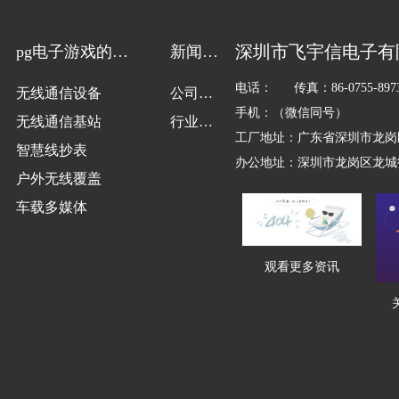
深圳市飞宇信电子有
pg电子游戏的解
新闻动
决方案
态
电话： 传真：86-0755-8973
无线通信设备
公司新
手机：（微信同号）
无线通信基站
闻
行业新
工厂地址：广东省深圳市龙岗
智慧线抄表
闻
办公地址：深圳市龙岗区龙城街
户外无线覆盖
车载多媒体
观看更多资讯