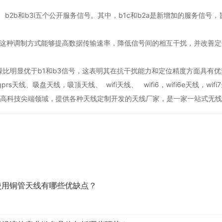
、b2b和b3i五个公开服务信号。其中，b1c和b2a是新增加的服务信号
，这种调制方式能够提高数据传输速率，降低信号间的相互干扰，并改善定
载噪比明显优于b1和b3信号，这表明其在抗干扰能力和定位精度方面具有优
s天线、吸盘天线，吸顶天线、 wifi天线、 wifi6，wifi6e天线，
等高科技尖端领域，提供各种天线定制开发的天线厂家，是一家一站式无线
使用铜管天线有哪些优缺点？