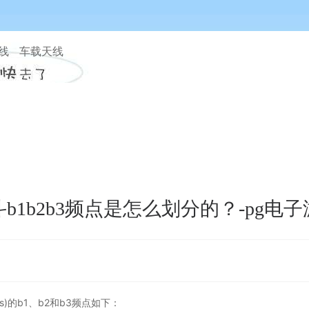
天线 车载天线
b1b2b3频点是怎么划分的？-pg电
m, bds)的b1、b2和b3频点如下：