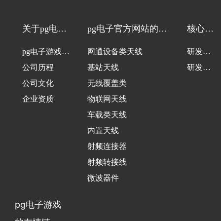
关于pg电子
pg电子官方网站的产
核心技
游戏
品中心
术
pg电子游戏的
网通设备类天线
研发团
介绍
公司历程
基站天线
队
研发设
公司文化
无线覆盖类
备
企业资质
物联网天线
车载类天线
内置天线
射频连接器
射频转接线
微波器件
pg电子游戏