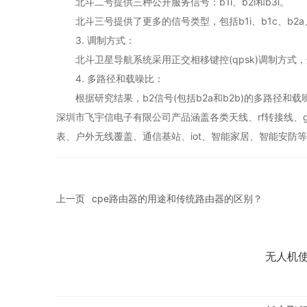
北斗二号提供三种公开服务信号：b1i、b2i和b3i。
北斗三号提供了更多的信号类型，包括b1i、b1c、b2a
3. 调制方式：
北斗卫星导航系统采用正交相移键控(qpsk)调制方式
4. 多路径和载噪比：
根据研究结果，b2信号(包括b2a和b2b)的多路径和
深圳市飞宇信电子有限公司产品涵盖各类天线、rf转接线、gpr
表、户外无线覆盖、通信基站、iot、智能家居、智能安防
上一页
cpe路由器的用途和传统路由器的区别？
无人机