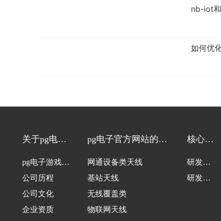
nb-io
如何优化
关于pg电子
pg电子官方网站的产
核心技
游戏
品中心
术
pg电子游戏的
网通设备类天线
研发团
介绍
公司历程
基站天线
队
研发设
公司文化
无线覆盖类
备
企业资质
物联网天线