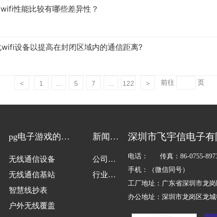
t和wifi性能比较有哪些差异性？
wifi设备以提高在封闭区域内的通信距离?
前往
页
<
1
...
5
7
...
122
>
深圳市飞宇信电子有
pg电子游戏的解
新闻动
决方案
态
电话： 传真：86-0755-8973
无线通信设备
公司新
手机：（微信同号）
无线通信基站
闻
行业新
工厂地址：广东省深圳市龙岗
智慧线抄表
闻
办公地址：深圳市龙岗区龙城街
户外无线覆盖