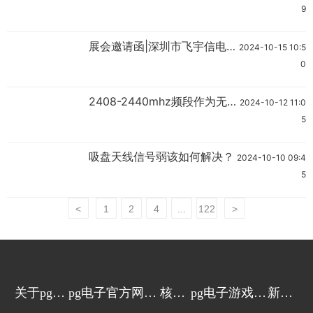
展会精彩回顾
9
展会邀请函|深圳市飞宇信电
2024-10-15 10:5
子有限公司诚邀请您的莅临!
0
2408-2440mhz频段作为无
2024-10-12 11:0
人机通信备份频段具有哪些优
5
劣势？
吸盘天线信号弱该如何解决？
2024-10-10 09:4
5
<
1
2
4
...
122
>
关于pg电
pg电子官方网站
核心
pg电子游戏的
新闻