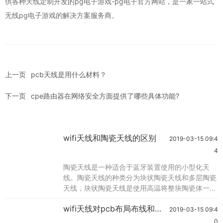
供各种天线定制开发的
pg电子游戏-pg电子官方网站
，是一家一站式
无线pg电子游戏的解决方案服务商。
上一页
pcb天线是用什么材料？
下一页
cpe路由器在网络安全方面提供了哪些具体功能?
wifi天线和陶瓷天线的区别
2019-03-15 09:4
4
陶瓷天线是一种适合于蓝牙装置使用的小型化天
线。陶瓷天线的种类分为块状陶瓷天线和多层陶瓷
天线，块状陶瓷天线是使用高温将整块陶瓷体一次
性烧结完成后再将wifi天线的金属部分印在陶瓷块
wifi天线对pcb布局布线和结
的表面上。多层天线烧制采用低温共烧的方式将多
2019-03-15 09:4
构的要求分析,
层陶瓷叠压对位再以高温烧结，所以天线的金属导
0