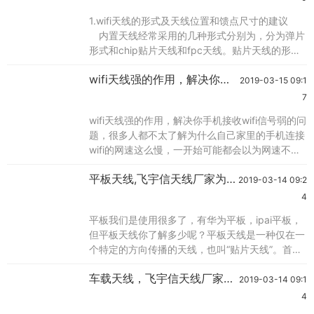
体可以根据设计需要印在每一层陶瓷介质上，如此
1.wifi天线的形式及天线位置和馈点尺寸的建议
一来可以有效缩小天线尺寸，并能达到隐藏天线的
内置天线经常采用的几种形式分别为，分为弹片
目的。由于陶瓷本身介电常数较pcb电路板高，所
形式和chip贴片天线和fpc天线。贴片天线的形式
是统一规格的，有固定的尺寸，焊盘的位置和尺寸
wifi天线强的作用，解决你手
根据具体规格的天线也是固定的。另外根据特定型
2019-03-15 09:1
机接收wifi信号弱的问题，飞
号的天线有相关的天线周围净空的要求和设备尺寸
7
的建议等设计指导意见。 如果采用弹片形式，
宇信wifi天线厂家
wifi天线强的作用，解决你手机接收wifi信号弱的问
我们建议客户采用pifa天线作为wifi天线的形式，
题，很多人都不太了解为什么自己家里的手机连接
根据我们的经验，pifa天线
wifi的网速这么慢，一开始可能都会以为网速不够
快的原因，提高网速后又会认为是路由器的问题，
平板天线,飞宇信天线厂家为
最后把无线路由器也给换了。其实无线路由器有个
2019-03-14 09:2
你介绍
wifi天线，这个也是很至关重要的，选择天线时，
4
需注意天线的接头与所接设备的接头是否匹配,一
平板我们是使用很多了，有华为平板，ipai平板，
般wifi用sma和tnc的主要用在路由器上，但是2.4g
但平板天线你了解多少呢？平板天线是一种仅在一
的无线监控设备上
个特定的方向传播的天线，也叫“贴片天线”。首先
来了解一下平板天线的使用问题平板天线的用法：
车载天线，飞宇信天线厂家车
1、首先要把平板天线指向正南,如果你的正南方向
2019-03-14 09:1
载天线介绍
有卫星电视信号的话,就可以先接收正南方向那颗
4
卫星的信号。2、其次要明确接收的卫星电视信号