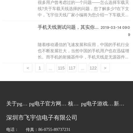
很多用户曾考虑过的一个问题——怎么选择车载天
是水平极化的,还是垂直极化的。如果接收的是垂
线?关于车载天线选择的问题，您了解多少?在下文
直极化的信号,那么就请你将平板天线面设置
中，飞宇信天线厂家小编将为您介绍一下车载天线
选购的问题，希望对你有所帮助。在使用当中吸盘
手机天线测试问题，其实你也
天线是根据汽车的使用环境的不同而设计的，所以
2019-03-14 09:0
懂的？飞宇信wifi天线厂家
在固定使用的时候会在其下面吸一块半径约有1米
9
的金属板如铁皮等，会有更好的使用效果。但是由
随着移动通信的飞速发展和应用，中国的手机行业
于进口原装车载的天线价格都非常昂贵而且优势并
也不断发展壮大，当然中国的手机用户也在迅猛增
不突出，因此一般车主的都使用国产的车载天线。
长。而手机的射频器件中，手机天线是无源器件，
在
手机天线作为手机上面唯一的一个“量身定做”的器
<
1
...
115
117
...
122
>
件，它的特殊性和重要性必然要求其研发过程对天
线性能的测试要求非常严格，这样才能确保手机的
正常用。现在飞宇信天线厂家作为有多年天线生产
开发经验的天线厂家就简单的介绍一下手机天线的
研发过程中的几种常见的手机天线测试方法：1、
微
关于pg电
pg电子官方网站
核心
pg电子游戏的
新闻
子游戏
的产品中心
技术
解决方案
动态
深圳市飞宇信电子有限公司
电话： 传真：86-0755-89737231