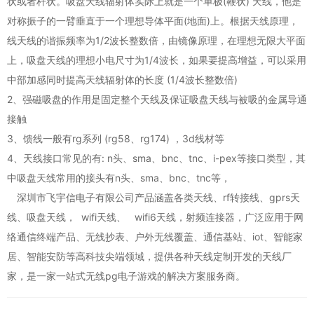
状或者杆状。吸盘天线辐射体实际上就是一个单极(鞭状) 天线，他是
对称振子的一臂垂直于一个理想导体平面(地面)上。根据天线原理，
线天线的谐振频率为1/2波长整数倍，由镜像原理，在理想无限大平面
上，吸盘天线的理想小电尺寸为1/4波长，如果要提高增益，可以采用
中部加感同时提高天线辐射体的长度 (1/4波长整数倍)
2、强磁吸盘的作用是固定整个天线及保证吸盘天线与被吸的金属导通
接触
3、馈线一般有rg系列 (rg58、rg174) ，3d线材等
4、天线接口常见的有: n头、sma、bnc、tnc、i-pex等接口类型，其
中吸盘天线常用的接头有n头、sma、bnc、tnc等，
深圳市飞宇信电子有限公司产品涵盖各类天线、rf转接线、gprs天
线、吸盘天线， wifi天线、 wifi6天线，射频连接器，广泛应用于网
络通信终端产品、无线抄表、户外无线覆盖、通信基站、iot、智能家
居、智能安防等高科技尖端领域，提供各种天线定制开发的天线厂
家，是一家一站式无线pg电子游戏的解决方案服务商。