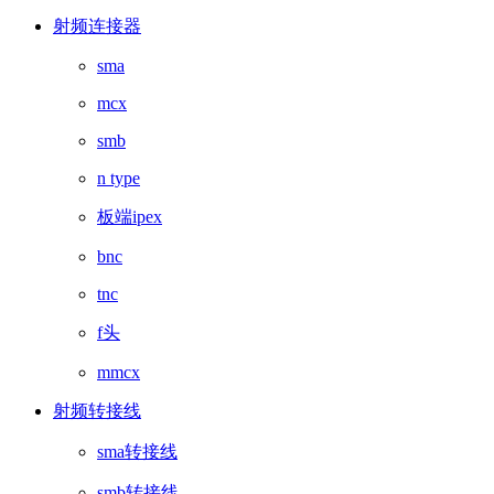
射频连接器
sma
mcx
smb
n type
板端ipex
bnc
tnc
f头
mmcx
射频转接线
sma转接线
smb转接线