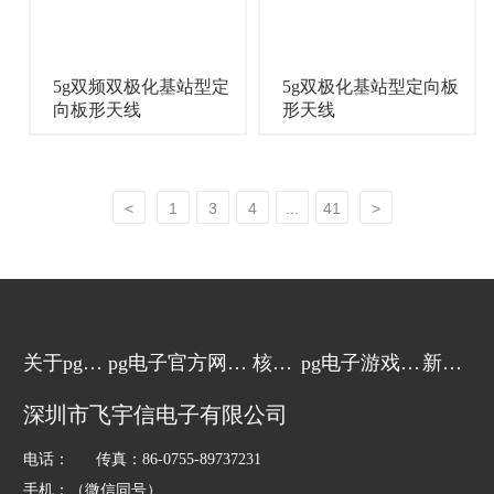
5g双频双极化基站型定
5g双极化基站型定向板
向板形天线
形天线
<
1
3
4
...
41
>
关于pg电
pg电子官方网站
核心
pg电子游戏的
新闻
子游戏
的产品中心
技术
解决方案
动态
深圳市飞宇信电子有限公司
电话： 传真：86-0755-89737231
手机：（微信同号）