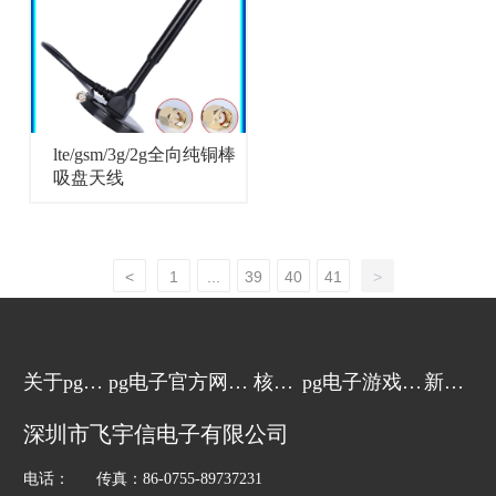
lte/gsm/3g/2g全向纯铜棒
吸盘天线
<
1
...
39
40
41
>
关于pg电
pg电子官方网站
核心
pg电子游戏的
新闻
子游戏
的产品中心
技术
解决方案
动态
深圳市飞宇信电子有限公司
电话： 传真：86-0755-89737231