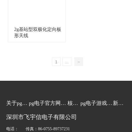
2g基站型双极化定向板
形天线
1
...
>
关于pg电
pg电子官方网站
核心
pg电子游戏的
新闻
子游戏
的产品中心
技术
解决方案
动态
深圳市飞宇信电子有限公司
电话： 传真：86-0755-89737231